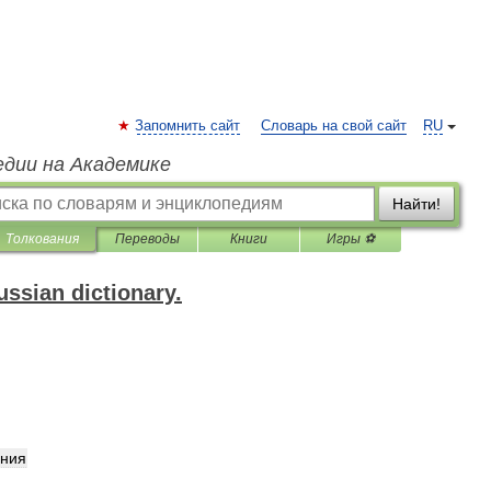
Запомнить сайт
Словарь на свой сайт
RU
едии на Академике
Найти!
Толкования
Переводы
Книги
Игры ⚽
ssian dictionary.
́ния