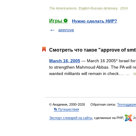
The
Americanisms
.
English
-
Russian
dictionary
.
.
2014
.
Игры ⚽
Нужно сделать НИР?
approve
Смотреть что такое "approve of smt
March 16, 2005
— March 16 2005* Israel forma
to strengthen Mahmoud Abbas. The PA will res
wanted militants will remain in check.… …
W
© Академик, 2000-2026
Обратная связь:
Техподдерж
👣 Путешествия
Экспорт словарей на сайты
, сделанные на PHP,
Jo