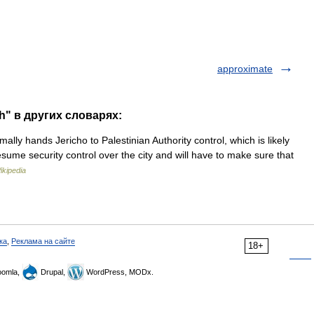
approximate
h" в других словарях:
lly hands Jericho to Palestinian Authority control, which is likely
ume security control over the city and will have to make sure that
ikipedia
ка
,
Реклама на сайте
18+
omla,
Drupal,
WordPress, MODx.