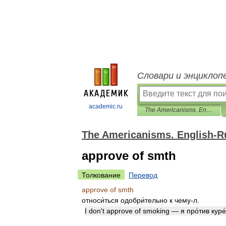
Словари и энциклоп
academic.ru
The Americanisms. English-Russian dictionary.
The Americanisms. English-Ru
approve of smth
Толкование
Перевод
approve
of
smth
относи́ться
одобри́тельно
к
чему
-
л
.
I
don
'
t
approve
of
smoking
—
я
про́тив
куре